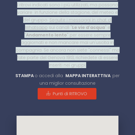
I ritrovi indicati sono i più utilizzati, ma possono
variare in funzione della stagione, del meteo e
del gruppo.
Seguite i messaggi in chat di
Whatsapp
sui canali "
Le vie d'acqua
" e
"
Andamento lento
" per essere sempre
aggiornati e non mancare mai un'uscita in
compagnia. Se ancora non siete "connessi" ma
fate parte del Genova 1913, richiedete di essere
inseriti nei gruppi.
STAMPA
o accedi alla
MAPPA INTERATTIVA
per
una miglior consultazione
Punti di RITROVO