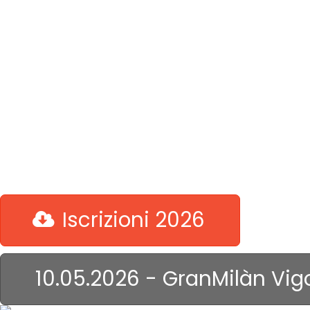
Un ciclismo romantico che
non riesci a toglierti di
dosso,
prendi la bici col 52-42 ...
allora capisci!
Iscrizioni 2026
10.05.2026 - GranMilàn Vig