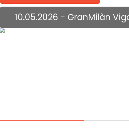
10.05.2026 - GranMilàn Vig
il Genova...
roba anche di
altri tempi!