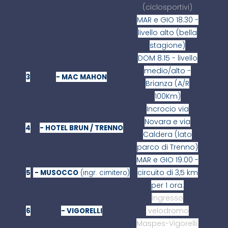
(ciclosportivi)
MAR e GIO 18.30 -
livello alto (bella
stagione)
DOM 8.15 - livello
medio/alto -
3
- MAC MAHON
Brianza (A/R
100Km)
Incrocio via
Novara e via
4
- HOTEL BRUN / TRENNO
Caldera (lato
parco di Trenno)
MAR e GIO 19.00 -
circuito di 3,5 km
5
- MUSOCCO
(ingr. cimitero)
per 1 ora.
Ingresso
velodromo
6
- VIGORELLI
Maspes-Vigorelli.