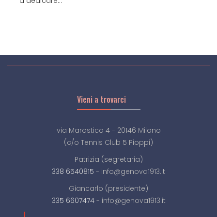
a dedicare...
Vieni a trovarci
via Marostica 4 - 20146 Milano
(c/o Tennis Club 5 Pioppi)
Patrizia (segretaria)
338 6540815
- info@genova1913.it
Giancarlo (presidente)
335 6607474
- info@genova1913.it