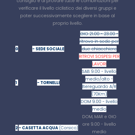
consiglio è di provare tutte le combinazioni per
verificare il livello ciclistico dei diversi gruppi e
poter successivamente scegliere in base al
proprio livello.
GIO 21.00 - 23.00 -
ritrovo in sede per
due chiacchiere
0
- SEDE SOCIALE
RITROVI SOSPESI PER
LAVORI
SAB 9.00 - livello
medio/alto -
1
- TORNELLI
Bereguardo A/R
(70Km)
DOM 9.00 - livello
medio
DOM, MAR e GIO
ore 9.00 - livello
2
- CASETTA ACQUA
(Corsico)
medio